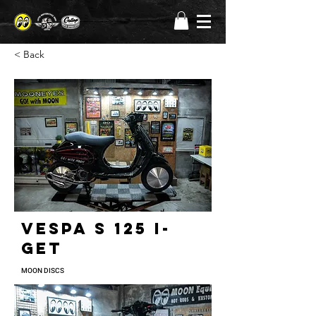
< Back
Vespa S 125 I-
get
MOON DISCS