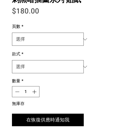
價格
$180.00
頁數
*
款式
*
數量
*
無庫存
在恢復供應時通知我