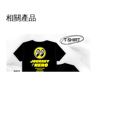
退貨申請須於收到商品後隔日起
算 7 日內提出，回寄我們評估狀
相關產品
況 。請自付運費及手續費，將會
於退款扣除。
!! 海外配送說明 International
Shipping Notice 海外配送について !!
商品寄出台灣以外的地區。運費會事
先收取，我們會寄出報價單至郵件。
商品送達後，當地物流可能會再跟您
收取關稅或其他稅金。此稅費由當地
海關決定，需由買家自行負擔。
Products can be shipped outside of
Taiwan. Shipping fees will be
charged in advance, and a quotation
will be sent to your email. After the
product arrives, local logistics or
customs may charge additional
duties or taxes. These fees are
JOURNEY HERO 限定短袖上衣
JOURNEY HERO
determined by the local customs
價格
價格
$950.00
$380.00
authorities and are the responsibility