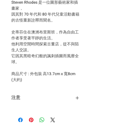
Steven Rhodes 是一位圖形藝術家和插
畫家，
因其對 70 年代和 80 年代兒童活動書籍
的古怪重新詮釋而聞名。
史蒂芬住在澳洲布里斯班，作為自由工
作者享受著平靜的生活。
他利用空閒時間探索古董店，從不與陌
生人交談。
它因其黑暗奇幻般的諷刺插圖而風靡全
球。
商品尺寸 : 外包裝 高13.7cm x 寬8cm
(大約)
注意
台灣購買安全帽寄送超商僅限一
頂安全帽+一個安全帽配件，超過
請選擇郵寄！