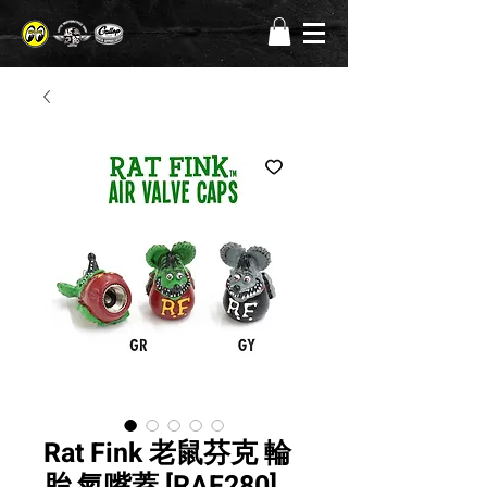
Rat Fink 老鼠芬克 輪
胎 氣嘴蓋 [RAF280]