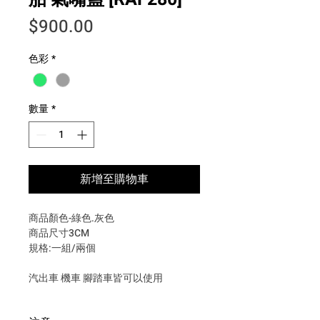
價格
$900.00
色彩
*
數量
*
新增至購物車
商品顏色-綠色.灰色
商品尺寸3CM
規格:一組/兩個
汽出車 機車 腳踏車皆可以使用