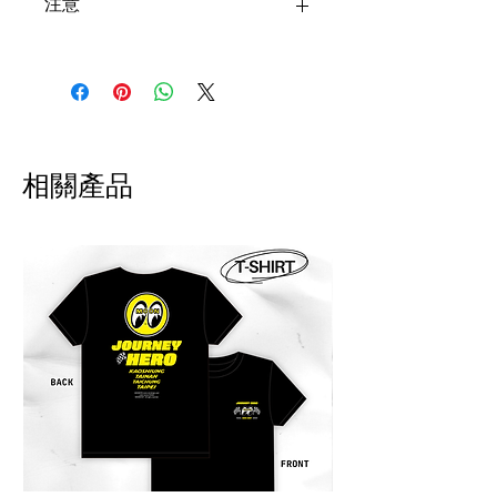
注意
台灣購買安全帽寄送超商僅限一
頂安全帽+一個安全帽配件，超過
請選擇郵寄！
退貨申請須於收到商品後隔日起
算 7 日內提出，回寄我們評估狀
相關產品
況 。請自付運費及手續費，將會
於退款扣除。
!! 海外配送說明 International
Shipping Notice 海外配送について !!
商品寄出台灣以外的地區。運費會事
先收取，我們會寄出報價單至郵件。
商品送達後，當地物流可能會再跟您
收取關稅或其他稅金。此稅費由當地
海關決定，需由買家自行負擔。
Products can be shipped outside of
Taiwan. Shipping fees will be
charged in advance, and a quotation
will be sent to your email. After the