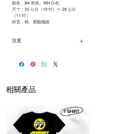
顏色：BK 黑色、WH 白色
尺寸：25 公分（10 吋）〜 28 公分
（11 吋）
材質：棉、聚酯纖維
注意
台灣購買安全帽寄送超商僅限一
頂安全帽+一個安全帽配件，超過
請選擇郵寄！
退貨申請須於收到商品後隔日起
算 7 日內提出，回寄我們評估狀
相關產品
況 。請自付運費及手續費，將會
於退款扣除。
!! 海外配送說明 International
Shipping Notice 海外配送について !!
商品寄出台灣以外的地區。運費會事
先收取，我們會寄出報價單至郵件。
商品送達後，當地物流可能會再跟您