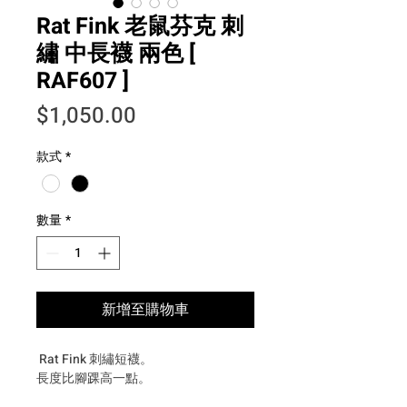
Rat Fink 老鼠芬克 刺
繡 中長襪 兩色 [
RAF607 ]
價格
$1,050.00
款式
*
數量
*
新增至購物車
Rat Fink 刺繡短襪。
長度比腳踝高一點。