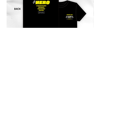
收取關稅或其他稅金。此稅費由當地
海關決定，需由買家自行負擔。
Products can be shipped outside of
Taiwan. Shipping fees will be
charged in advance, and a quotation
will be sent to your email. After the
product arrives, local logistics or
customs may charge additional
duties or taxes. These fees are
JOURNEY HERO 限定短袖上衣
JOURNEY HERO
determined by the local customs
價格
價格
$950.00
$380.00
authorities and are the responsibility
of the buyer.
商品は台湾国外にも発送可能です。
送料は事前にご請求させていただ
き、お見積もりはメールでお送りし
ます。 商品到着後、現地の配送業
者や税関により関税やその他の税金
が別途請求される場合があります。
これらの費用は現地の税関によって
決定され、購入者のご負担となりま