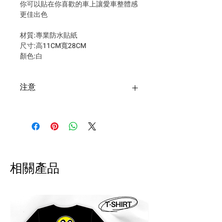
你可以貼在你喜歡的車上讓愛車整體感
更佳出色
材質:專業防水貼紙
尺寸:高11CM寬28CM
顏色:白
注意
台灣購買安全帽寄送超商僅限一
頂安全帽+一個安全帽配件，超過
請選擇郵寄！
退貨申請須於收到商品後隔日起
算 7 日內提出，回寄我們評估狀
相關產品
況 。請自付運費及手續費，將會
於退款扣除。
!! 海外配送說明 International
Shipping Notice 海外配送について !!
商品寄出台灣以外的地區。運費會事