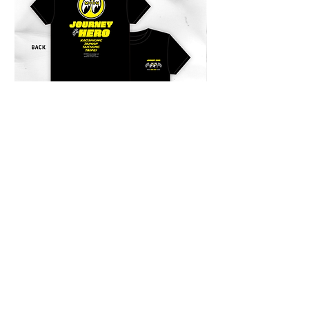
先收取，我們會寄出報價單至郵件。
商品送達後，當地物流可能會再跟您
收取關稅或其他稅金。此稅費由當地
海關決定，需由買家自行負擔。
Products can be shipped outside of
Taiwan. Shipping fees will be
charged in advance, and a quotation
will be sent to your email. After the
product arrives, local logistics or
customs may charge additional
duties or taxes. These fees are
JOURNEY HERO 限定短袖上衣
JOURNEY HERO
determined by the local customs
價格
價格
$950.00
$380.00
authorities and are the responsibility
of the buyer.
商品は台湾国外にも発送可能です。
送料は事前にご請求させていただ
き、お見積もりはメールでお送りし
ます。 商品到着後、現地の配送業
者や税関により関税やその他の税金
が別途請求される場合があります。