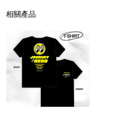
算 7 日內提出，回寄我們評估狀
相關產品
況 。請自付運費及手續費，將會
於退款扣除。
!! 海外配送說明 International
Shipping Notice 海外配送について !!
商品寄出台灣以外的地區。運費會事
先收取，我們會寄出報價單至郵件。
商品送達後，當地物流可能會再跟您
收取關稅或其他稅金。此稅費由當地
海關決定，需由買家自行負擔。
Products can be shipped outside of
Taiwan. Shipping fees will be
charged in advance, and a quotation
will be sent to your email. After the
product arrives, local logistics or
customs may charge additional
duties or taxes. These fees are
JOURNEY HERO 限定短袖上衣
JOURNEY HERO
determined by the local customs
價格
價格
$950.00
$380.00
authorities and are the responsibility