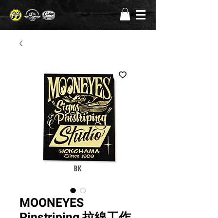
MOONEYES
Pinstriping 拉線工作