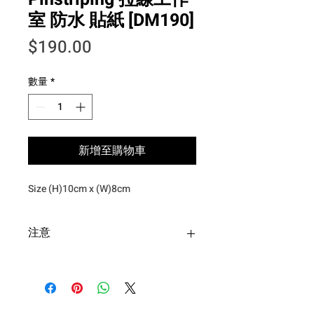
室 防水 貼紙 [DM190]
價格
$190.00
數量
*
新增至購物車
Size (H)10cm x (W)8cm
注意
台灣購買安全帽寄送超商僅限一
頂安全帽+一個安全帽配件，超過
請選擇郵寄！
退貨申請須於收到商品後隔日起