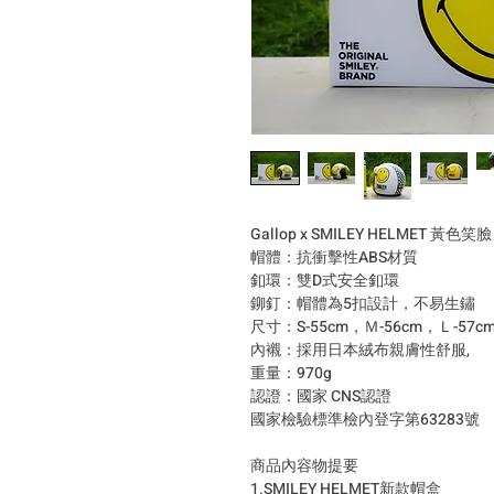
Gallop x SMILEY HELMET 黃色
帽體：抗衝擊性ABS材質
釦環：雙D式安全釦環
鉚釘：帽體為5扣設計，不易生鏽
尺寸：S-55cm，Ｍ-56cm，Ｌ-57cm
內襯：採用日本絨布親膚性舒服,
重量：970g
認證：國家 CNS認證
國家檢驗標準檢內登字第63283號
商品內容物提要
1.SMILEY HELMET新款帽盒