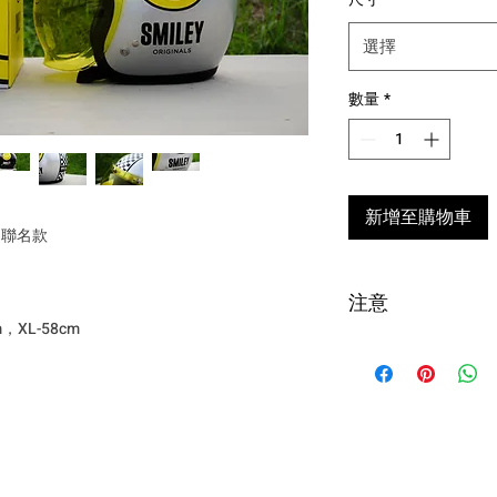
選擇
數量
*
新增至購物車
笑臉 聯名款
注意
，XL-58cm
台灣購買安全帽
全帽配件，超過
退貨申請須於收到
寄我們評估狀況
款扣除。
!! 海外配送說明 Intern