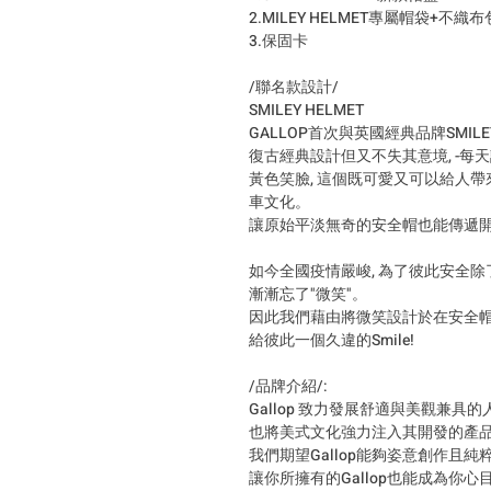
2.MILEY HELMET專屬帽袋+不織
3.保固卡
/聯名款設計/
SMILEY HELMET
GALLOP首次與英國經典品牌SMIL
復古經典設計但又不失其意境, -每
黃色笑臉, 這個既可愛又可以給人帶
車文化。
讓原始平淡無奇的安全帽也能傳遞開
如今全國疫情嚴峻, 為了彼此安全
漸漸忘了"微笑"。
因此我們藉由將微笑設計於在安全帽
給彼此一個久違的Smile!
/品牌介紹/:
Gallop 致力發展舒適與美觀兼具
也將美式文化強力注入其開發的產
我們期望Gallop能夠姿意創作且
讓你所擁有的Gallop也能成為你心