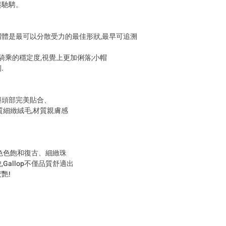
起馳騁。
型帽體是最可以分散受力的最佳形狀,最早可追溯
騎乘的穩定度,視覺上更加俐落;小帽
.
帽與頭部完美貼合、
質細緻絨毛,材質親膚感
色色飽和復古、細緻珠
allop不僅品質舒適出
艷!