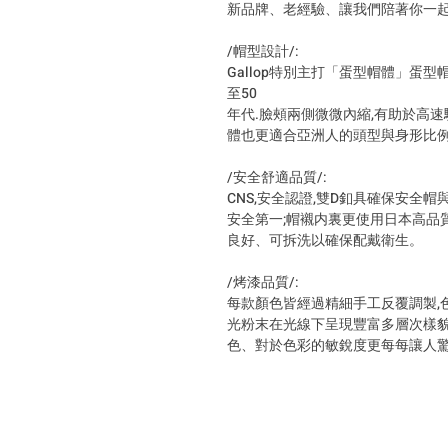
新品牌、老經驗、讓我們陪著你一
/帽型設計/:
Gallop特別主打「蛋型帽體」蛋
至50
年代.臉頰兩側微微內縮,有助於高速
體也更適合亞洲人的頭型與身形比例
/安全舒適品質/:
CNS,安全認證,雙D釦具確保安全
安全第一;帽襯内裏更使用日本高品
良好、可拆洗以確保配戴衛生。
/烤漆品質/:
每款顏色皆經過精細手工反覆調製,
光粉末在光線下呈現豐富多層次樣貌,G
色、對於色彩的敏銳度更每每讓人驚