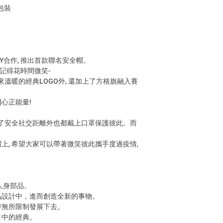
布包裝
について !!
商品寄出台灣以外
寄出報價單至郵件
商品送達後，當地
稅金。此稅費由當
EY合作, 推出首款聯名安全帽。
Products can be ship
天記得花時間微笑-
fees will be charged 
來溫暖的經典LOGO外, 還加上了方格旗融入賽
sent to your email. A
logistics or customs
心正能量!
taxes. These fees ar
customs authorities a
除了安全社交距離外也都戴上口罩保護彼此。而
buyer.
商品は台湾国外にも
上, 希望大家可以帶著微笑彼此攜手度過疫情,
請求させていただ
します。 商品到着
関税やその他の税
的人身部品。
す。 これらの費用
品設計中，進而創造全新的事物。
購入者のご負担と
純粹無所限制發展下去。
目中的經典。