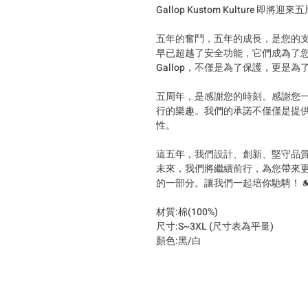
Gallop Kustom Kulture
五年的奮鬥，五年的成長，是您的
早已超越了安全功能，它們成為了
Gallop，不僅是為了保護，更是
五周年，是感謝您的時刻。感謝您
行的樂趣。我們的承諾不僅僅是提
性。
這五年，我們設計、創新、堅守品
未來，我們將繼續前行，為您帶來更多驚喜。
的一部分。讓我們一起培你馳騁！ 🏍
材質:棉(100%)
尺寸:S~3XL (尺寸表為平量)
顏色:黑/白