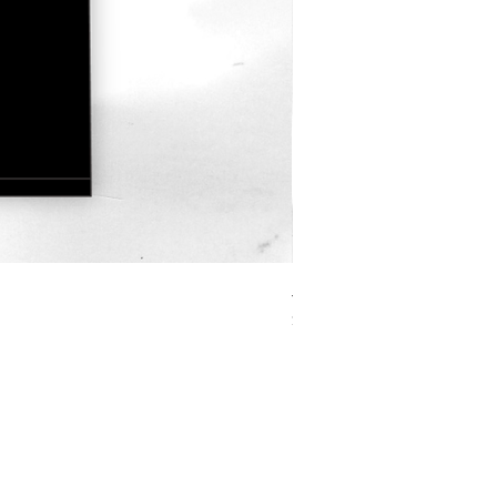
JOURNEY HERO 限定行
價格
$380.00