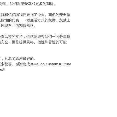
 即將迎來五周年，我們深感榮幸和更多的期待。
商品送達後，當地
稅金。此稅費由當
支持和信任讓我們走到了今天。我們的安全帽
Products can be ship
您個性的代表，一種生活方式的象徵。您戴上
fees will be charged 
為了展現自己的獨特風格。
sent to your email. A
logistics or customs
一直以來的支持，也感謝您與我們一同分享騎
taxes. These fees ar
供安全，更是提供風格、個性和冒險的可能
customs authorities a
buyer.
商品は台湾国外にも
質，只為了給您最好的。
請求させていただ
感謝您成為Gallop Kustom Kulture
します。 商品到着
️🎉
関税やその他の税
す。 これらの費用
購入者のご負担と