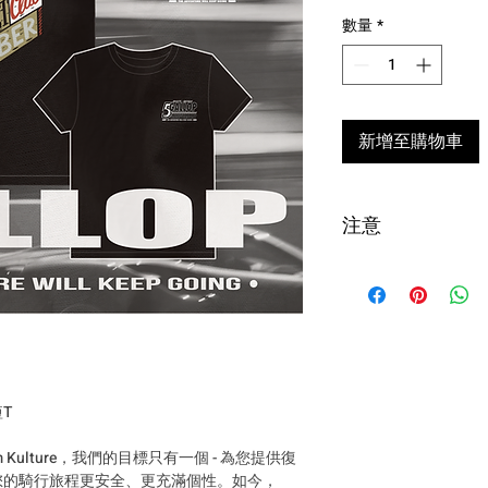
數量
*
新增至購物車
注意
台灣購買安全帽
全帽配件，超過
退貨申請須於收到
寄我們評估狀況
款扣除。
短T
!! 海外配送說明 Intern
について !!
om Kulture，我們的目標只有一個 - 為您提供復
商品寄出台灣以外
您的騎行旅程更安全、更充滿個性。如今，
寄出報價單至郵件