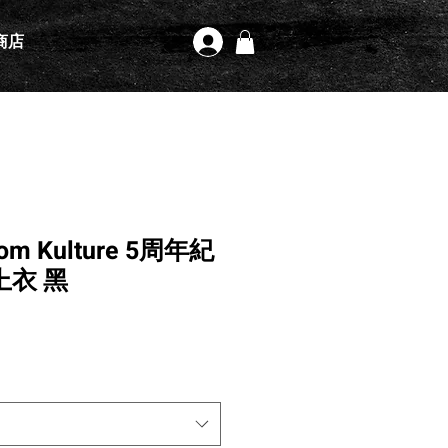
商店
登入
tom Kulture 5周年紀
上衣 黑
格