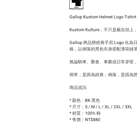
Gallop Kustom Helmet Logo T-shirt
Kustom Kulture，不只是戴在
Gallop 將品牌經典手寫 Logo 化為
格，以俐落的黑色衣身搭配薄荷綠
無論騎車、聚會、車聚或日常穿搭，都能
簡單，是因為經典；俐落，是因為
商品資訊
* 顏色：BK 黑色
* 尺寸：S / M / L / XL / 2XL / 3XL
* 材質：100% 棉
* 售價：NT$880