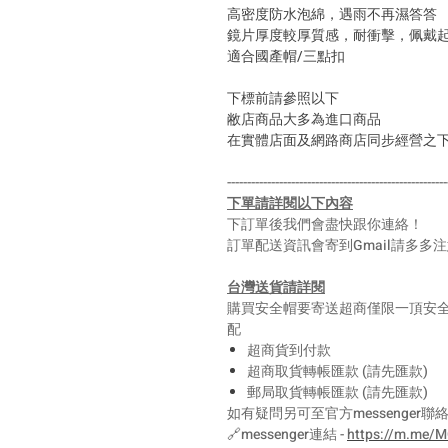
高密度防水泡綿，遇雨不再濕答答
鏡片厚度較厚質感，耐衝擊，佩戴
適合國產帽/三點扣
下標前請參照以下
敝店商品大多為進口商品
在實體店面及網路商店同步經營之
-------------------------------------------------------
下單請詳閱以下內容
下訂單後我們會盡快跟你連絡！
訂單配送資訊會寄到Gmail請多多
台灣送貨請詳閱
購買安全帽要寄送超商僅限一頂安
配
超商貨到付款
超商取貨轉帳匯款 (請先匯款)
郵局取貨轉帳匯款 (請先匯款)
如有疑問另可至官方messenger聯
🔗messenger連結 -
https://m.me