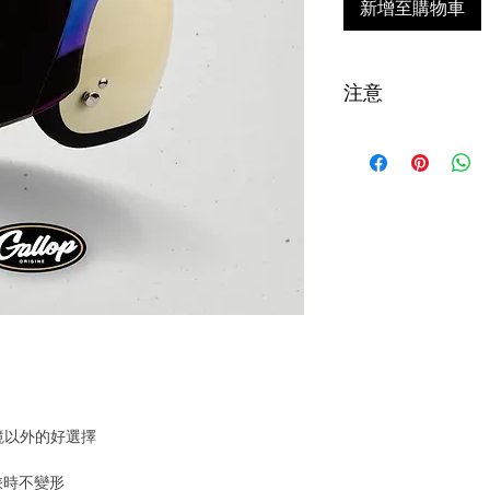
新增至購物車
注意
台灣購買安全帽
全帽配件，超過
退貨申請須於收到
寄我們評估狀況
款扣除。
!! 海外配送說明 Intern
について !!
商品寄出台灣以外
寄出報價單至郵件
商品送達後，當地
稅金。此稅費由當
Products can be ship
泡鏡以外的好選擇
fees will be charged 
sent to your email. A
乘時不變形