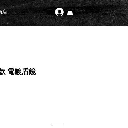
商店
登入
通用款 電鍍盾鏡
格