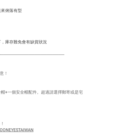
logistics or customs
taxes. These fees ar
起來俐落有型
customs authorities a
buyer.
商品は台湾国外にも
請求させていただ
下，庫存難免會有缺貨狀況
します。 商品到着
関税やその他の税
------------------------------------------------------
す。 これらの費用
購入者のご負担と
注意！
全帽+一個安全帽配件。超過請選擇郵寄或是宅
絡！
/MOONEYESTAIWAN