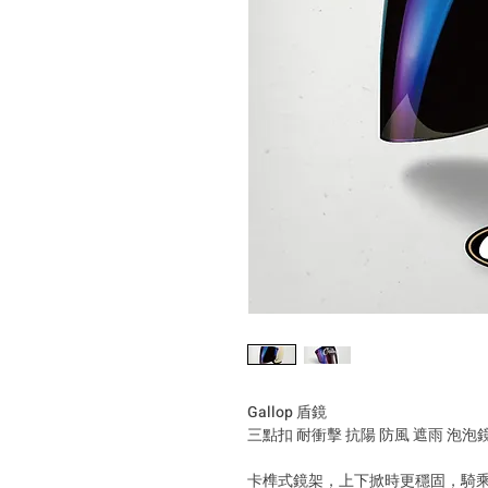
Gallop 盾鏡
三點扣 耐衝擊 抗陽 防風 遮雨 泡
卡榫式鏡架，上下掀時更穩固，騎