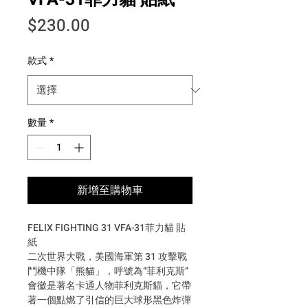
價格
$230.00
款式
*
數量
*
新增至購物車
FELIX FIGHTING 31 VFA-31菲力貓 貼
紙
二次世界大戰，美國海軍第 31 攻擊戰
鬥機中隊「熊貓」，呼號為“菲利克斯”
會徽是著名卡通人物菲利克斯貓，它帶
著一個點燃了引信的巨大球形黑色炸彈