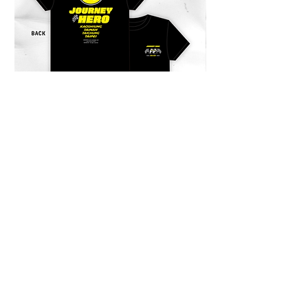
商品送達後，當地物流可能會再跟您
收取關稅或其他稅金。此稅費由當地
海關決定，需由買家自行負擔。
Products can be shipped outside of
Taiwan. Shipping fees will be
charged in advance, and a quotation
will be sent to your email. After the
product arrives, local logistics or
customs may charge additional
duties or taxes. These fees are
JOURNEY HERO 限定短袖上衣
JOURNEY HERO
determined by the local customs
價格
價格
$950.00
$380.00
authorities and are the responsibility
of the buyer.
商品は台湾国外にも発送可能です。
送料は事前にご請求させていただ
き、お見積もりはメールでお送りし
ます。 商品到着後、現地の配送業
者や税関により関税やその他の税金
が別途請求される場合があります。
これらの費用は現地の税関によって