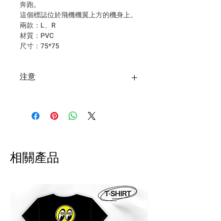
奔跑。
這個標誌位於飛機機翼上方的機身上。
兩款：L、R
材質：PVC
尺寸：75*75
注意
台灣購買安全帽寄送超商僅限一
頂安全帽+一個安全帽配件，超過
請選擇郵寄！
退貨申請須於收到商品後隔日起
算 7 日內提出，回寄我們評估狀
相關產品
況 。請自付運費及手續費，將會
於退款扣除。
!! 海外配送說明 International
Shipping Notice 海外配送について !!
商品寄出台灣以外的地區。運費會事
先收取，我們會寄出報價單至郵件。