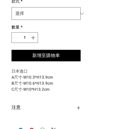
款式
*
數量
*
新增至購物車
日本進口
A尺寸-W10.3*H13.9cm
B尺寸-W10.6*H13.9cm
C尺寸-W10*H13.2cm
注意
台灣購買安全帽寄送超商僅限一
頂安全帽+一個安全帽配件，超過