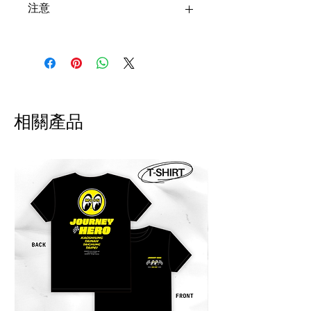
注意
台灣購買安全帽寄送超商僅限一
頂安全帽+一個安全帽配件，超過
請選擇郵寄！
退貨申請須於收到商品後隔日起
算 7 日內提出，回寄我們評估狀
相關產品
況 。請自付運費及手續費，將會
於退款扣除。
!! 海外配送說明 International
Shipping Notice 海外配送について !!
商品寄出台灣以外的地區。運費會事
先收取，我們會寄出報價單至郵件。
商品送達後，當地物流可能會再跟您
收取關稅或其他稅金。此稅費由當地
海關決定，需由買家自行負擔。
Products can be shipped outside of
Taiwan. Shipping fees will be
charged in advance, and a quotation