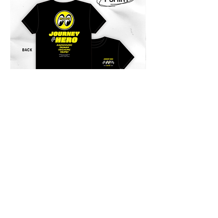
Shipping Notice 海外配送について !!
商品寄出台灣以外的地區。運費會事
先收取，我們會寄出報價單至郵件。
商品送達後，當地物流可能會再跟您
收取關稅或其他稅金。此稅費由當地
海關決定，需由買家自行負擔。
Products can be shipped outside of
Taiwan. Shipping fees will be
charged in advance, and a quotation
will be sent to your email. After the
product arrives, local logistics or
customs may charge additional
duties or taxes. These fees are
JOURNEY HERO 限定短袖上衣
JOURNEY HERO
determined by the local customs
價格
價格
$950.00
$380.00
authorities and are the responsibility
of the buyer.
商品は台湾国外にも発送可能です。
送料は事前にご請求させていただ
き、お見積もりはメールでお送りし
ます。 商品到着後、現地の配送業
者や税関により関税やその他の税金