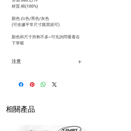
售價:680元/件
材質:棉(100%)
顏色:白色/黑色/灰色
(可依據平常尺寸購買就可)
顏色和尺寸所剩不多~可先詢問看看在
下單喔
注意
台灣購買安全帽寄送超商僅限一
頂安全帽+一個安全帽配件，超過
請選擇郵寄！
退貨申請須於收到商品後隔日起
算 7 日內提出，回寄我們評估狀
相關產品
況 。請自付運費及手續費，將會
於退款扣除。
!! 海外配送說明 International