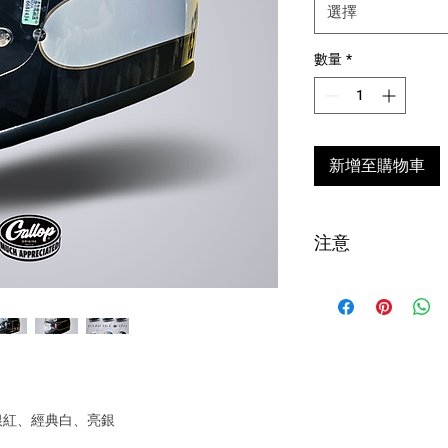
選擇
數量
*
新增至購物車
注意
台灣購買安全帽
全帽配件，超過
退貨申請須於收到
寄我們評估狀況
款扣除。
!! 海外配送說明 Intern
銀紅、經典白、亮銀
について !!