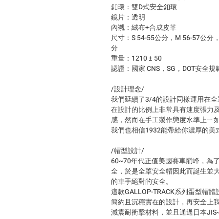
釦環：雙D式安全釦環
鏡片：透明
內襯：絨布+合成皮革
尺寸：S 54-55公分，M 56-57公分，L
分
重量：1210 ± 50
認證：國家 CNS，SG，DOT安全規
/設計理念/
我們延續了3/4的設計同樣運用在
在設計的比例上非常具有速度張力
感，然而在手工製作態度水準上ㄧ
我們也相信1932能帶給你濃厚的
/帽型設計/
60~70年代正值美國賽車巔峰，
全，於是全罩安全帽因此而誕生並
的車手絕對的安全。
這款GALLOP-TRACK系列蛋
簡約且沉穩實在的設計，再安全上我
減震耐衝擊材料，並且通過日本JIS