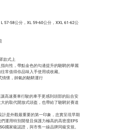
商品寄出台灣以外
寄出報價單至郵件
商品送達後，當地
 57-58公分，XL 59-60公分，XXL 61-62公
稅金。此稅費由當
Products can be ship
fees will be charged 
範
sent to your email. A
logistics or customs
taxes. These fees ar
全罩款式上
customs authorities a
及指向性，帶點金色的勾邊提升的馳騁的華麗
buyer.
如往常值得你品味入手使用或收藏。
商品は台湾国外にも
美式情懷，帥氣的馳騁運行
請求させていただ
します。 商品到着
関税やその他の税
為了讓高速賽車行駛的車手更感到頭部的貼合安
す。 これらの費用
大大的取代開放式頭盔，也帶給了馳騁於賽道
購入者のご負担と
型帽體設計是外觀最重要的第一印象，忠實呈現早期
們運用特別開發且保護力極高的高密度EPS
-SG國家級認證，與市售一線品牌同級安規。