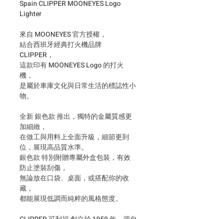
Spain CLIPPER MOONEYES Logo
Lighter
來自 MOONEYES 官方授權，
結合西班牙經典打火機品牌
CLIPPER，
這款印有 MOONEYES Logo 的打火
機，
是屬於車庫文化與日常生活的標誌性小
物。
全新 銀色款 推出，獨特的金屬質感更
加細緻，
在做工與用料上全面升級，細節更到
位，展現高品質水準。
銀色款 特別附贈專屬外盒包裝，有效
防止塗裝刮傷，
無論放在口袋、桌面，或搭配你的收
藏，
都能展現低調而純粹的風格態度。