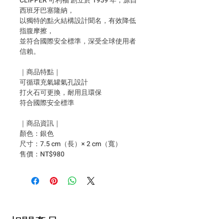
CLIPPER 可利福 創立於 1959 年，源自
西班牙巴塞隆納，
以獨特的點火結構設計聞名，有效降低
指腹摩擦，
並符合國際安全標準，深受全球使用者
信賴。
｜商品特點｜
可循環充氣罐氣孔設計
打火石可更換，耐用且環保
符合國際安全標準
｜商品資訊｜
顏色：銀色
尺寸：7.5 cm（長）× 2 cm（寬）
售價：NT$980