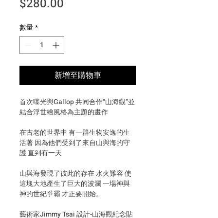
價格
$280.00
數量
*
新增至購物車
首次曝光與Gallop 共同合作“山海觀”並
結合浮世繪風格為主題的畫作
在古老的世界中 有一群生物安逸的生
活著 因為他們受到了來自山與海的守
護 直到有一天
山與海發現了彼此的存在 水火難容 使
這塊大地產生了巨大的波瀾 一場神與
神的世紀爭霸 才正要開始。
藝術家Jimmy Tsai 設計-山海觀紀念貼