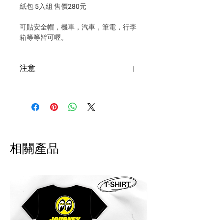
紙包 5入組 售價280元
可貼安全帽，機車，汽車，筆電，行李
箱等等皆可喔。
注意
台灣購買安全帽寄送超商僅限一
頂安全帽+一個安全帽配件，超過
請選擇郵寄！
退貨申請須於收到商品後隔日起
算 7 日內提出，回寄我們評估狀
相關產品
況 。請自付運費及手續費，將會
於退款扣除。
!! 海外配送說明 International
Shipping Notice 海外配送について !!
商品寄出台灣以外的地區。運費會事
先收取，我們會寄出報價單至郵件。