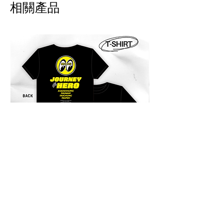
相關產品
況 。請自付運費及手續費，將會
於退款扣除。
!! 海外配送說明 International
Shipping Notice 海外配送について !!
商品寄出台灣以外的地區。運費會事
先收取，我們會寄出報價單至郵件。
商品送達後，當地物流可能會再跟您
收取關稅或其他稅金。此稅費由當地
海關決定，需由買家自行負擔。
Products can be shipped outside of
Taiwan. Shipping fees will be
charged in advance, and a quotation
will be sent to your email. After the
product arrives, local logistics or
customs may charge additional
duties or taxes. These fees are
JOURNEY HERO 限定短袖上衣
JOURNEY HERO
determined by the local customs
價格
價格
$950.00
$380.00
authorities and are the responsibility
of the buyer.
商品は台湾国外にも発送可能です。