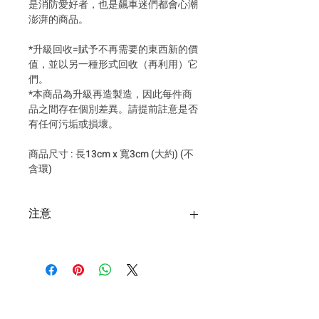
是消防愛好者，也是飆車迷們都會心潮
澎湃的商品。
*升級回收=賦予不再需要的東西新的價
值，並以另一種形式回收（再利用）它
們。
*本商品為升級再造製造，因此每件商
品之間存在個別差異。請提前註意是否
有任何污垢或損壞。
商品尺寸 : 長13cm x 寬3cm (大約) (不
含環)
注意
台灣購買安全帽寄送超商僅限一
頂安全帽+一個安全帽配件，超過
請選擇郵寄！
退貨申請須於收到商品後隔日起
算 7 日內提出，回寄我們評估狀