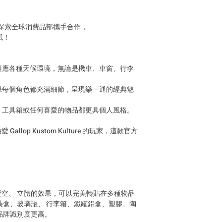
logistics or customs
taxes. These fees ar
與華納兄弟探索全球消費品部攜手合作，
customs authorities a
紙！
buyer.
商品は台湾国外にも
請求させていただ
，適應各種天候環境，無論是機車、車窗、行李
します。 商品到着
関税やその他の税
確保每個角色都充滿細節，呈現樂一通的經典魅
す。 これらの費用
購入者のご負担と
子、工具箱或任何喜愛的物品都更具個人風格。
lop Kustom Kulture 的玩家，這款官方
空、 立體的效果，可以完美轉貼在多種物品
裝盒、玻璃瓶、 行李箱、鐵罐鋁盒、塑膠、陶
品牌識別度更高。