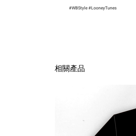
#WBStyle #LooneyTunes
相關產品