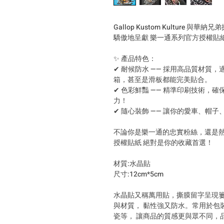
Gallop Kustom Kulture 
驕傲地呈獻 樂一通系列官方授權貼
✨ 產品特色：
✔ 耐候防水 —— 採用高品質材質
箱，甚至是滑板都能完美貼合。
✔ 色彩鮮豔 —— 精準印刷技術，
力！
✔ 隨心裝飾 —— 讓你的愛車、帽
不論你是樂一通的忠實粉絲，還是熱愛 Gal
授權貼紙 絕對是你的收藏首選！
材質:水晶貼
尺寸:12cm*5cm
水晶貼又稱萬用貼，撕膜留字呈現簍
與材質， 黏性強又防水。常用於包
瓷等， 讓商品的質感更與眾不同，