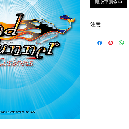
新增至購物車
注意
台灣購買安全帽
全帽配件，超過
退貨申請須於收到
寄我們評估狀況
款扣除。
!! 海外配送說明 Intern
について !!
商品寄出台灣以外
寄出報價單至郵件
商品送達後，當地
稅金。此稅費由當
Products can be ship
fees will be charged 
sent to your email. A