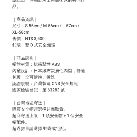
凝結出一件屬於騎士與藝術家的共同作
品。
｜商品資訊｜
尺寸：S-55cm / M-56cm / L-57cm /
XL-58cm
售價：NT$ 3,500
釦環：雙 D 式安全釦環
｜商品說明｜
帽體材質：抗衝擊性 ABS
內襯設計：日本絨布親膚性內襯，舒適
包覆，全可拆換／拆洗
認證規範：台灣製造 CNS 安全規範
國家檢驗登記：第 63283 號
｜台灣地區寄送｜
購買安全帽須選擇超商取貨。
超商寄送上限：1 頂安全帽 + 1 個安全
帽配件。
超過數量請選擇 郵寄或宅配。