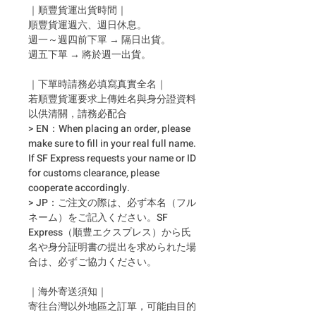
｜順豐貨運出貨時間｜
順豐貨運週六、週日休息。
週一～週四前下單 → 隔日出貨。
週五下單 → 將於週一出貨。
｜下單時請務必填寫真實全名｜
若順豐貨運要求上傳姓名與身分證資料
以供清關，請務必配合
> EN：When placing an order, please
make sure to fill in your real full name.
If SF Express requests your name or ID
for customs clearance, please
cooperate accordingly.
> JP：ご注文の際は、必ず本名（フル
ネーム）をご記入ください。SF
Express（順豊エクスプレス）から氏
名や身分証明書の提出を求められた場
合は、必ずご協力ください。
｜海外寄送須知｜
寄往台灣以外地區之訂單，可能由目的