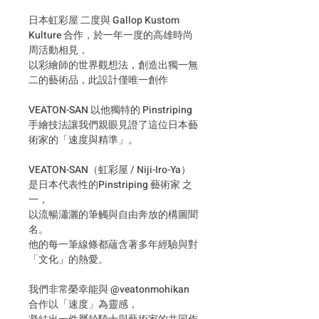
日本虹彩屋 二度與 Gallop Kustom
Kulture 合作，於一年一度的高雄時尚
周活動相見，
以彩繪師的世界觀想法，創造出獨一無
二的藝術品，此設計僅唯一創作
VEATON-SAN 以他獨特的 Pinstriping
手繪技法讓我們親眼見證了這位日本藝
術家的「速度與精準」。
VEATON-SAN（虹彩屋 / Niji-Iro-Ya）
是日本代表性的Pinstriping 藝術家 之
一，
以流暢瀟灑的筆觸與自由奔放的構圖聞
名。
他的每一筆線條都蘊含著多年經驗與對
「文化」的熱愛。
我們非常榮幸能與 @veatonmohikan
合作以「速度」為靈感，