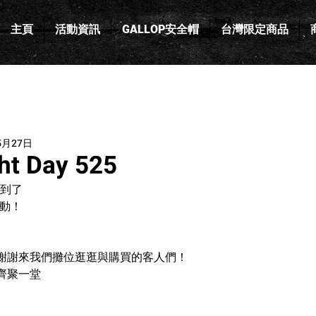
主頁
活動資訊
GALLOP安全帽
台灣限定商品
5月27日
ht Day 525
去到了
5活動！
謝謝來我們攤位逛逛與購買的客人們！
齊聚一堂