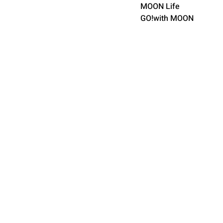
MOON Life
GO!with MOON