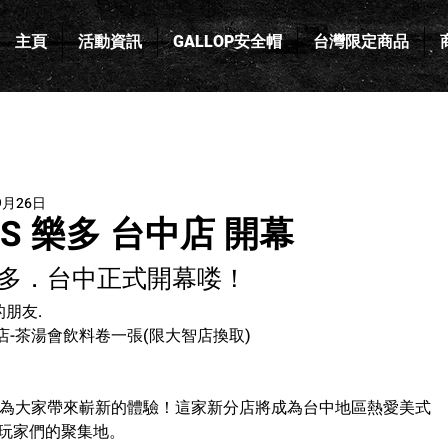
主頁
活動資訊
GALLOP安全帽
台灣限定商品
9月26日
ES 樂多 台中店 開幕
s樂多．台中
正式開幕喽！
的朋友.
-茶湯會飲料卷一張(限大智店換取)
中店為大家帶來嶄新的體驗！這家新分店將成為台中地區熱愛美式
夢想家.玩家們的聚集地。