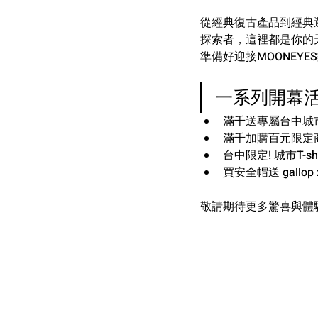
從經典復古產品到經典
探索者，這裡都是你的
準備好迎接MOONEY
一系列
開幕
滿千送專屬台中城
滿千加購百元限定
台中限定! 城市T-shi
買安全帽送 gallop
敬請期待更多驚喜與體