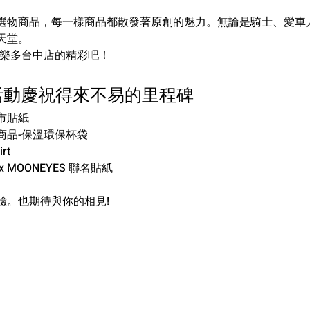
選物商品，每一樣商品都散發著原創的魅力。無論是騎士、愛車
天堂。
ES樂多台中店的精彩吧！
活動慶祝得來不易的里程碑
市貼紙
商品-保溫環保杯袋
rt
 x MOONEYES 聯名貼紙
驗。也期待與你的相見!