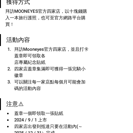
獲得方式
拜訪MOONEYES官方四家店，以十塊錢購
入一本旅行護照，也可至官方網路平台購
買！
活動內容
拜訪Mooneyes官方四家店，並且打卡
蓋章即可領取各
店專屬紀念貼紙
四家店蓋章集滿即可獲得一張完騎小
徽章
可以關注每一家店點每個月可能會加
碼的活動內容
注意⚠️
蓋章一個即領取一張貼紙
2024 / 9 / 1 上市
四家店出發到抵達只要在活動內(～
2025 / 12 / 31）完成