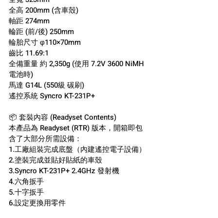
全高 200mm (含車殼)
軸距 274mm
輪距 (前/後) 250mm
輪胎尺寸 φ110×70mm
齒比 11.69:1
全備重量 約 2,350g (使用 7.2V 3600 NiMH 
電池時)
馬達 G14L (550級 碳刷)
遙控系統 Syncro KT-231P+
📦 套裝內容 (Readyset Contents)
本產品為 Readyset (RTR) 版本，開箱即包
含了大部分所需設備：
1.工廠組裝完成底盤（內建遙控電子設備）
2.塗裝完成並貼好貼紙的車殼
3.Syncro KT-231P+ 2.4GHz 發射機
4.六角扳手
5.十字扳手
6.設定更換用零件