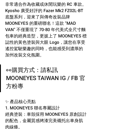
非常適合作為收藏或休閒玩樂的 RC 車款。
Kyosho 廣受好評的 Fazer Mk2 FZ02L-BT 
底盤系列，迎來了與傳奇改裝品牌 
MOONEYES 的重磅聯名！這款 "MAD 
VAN" 不僅重現了 70-80 年代美式全尺寸麵
包車的經典造型，更披上了 MOONEYES 標
誌性的黃色塗裝與大眼 Logo，讓您在享受
遙控駕駛樂趣的同時，也能感受到濃厚的
加州改裝文化氛圍。
👀購買方式：請私訊
MOONEYES TAIWAN IG / FB 官
方粉專
✨ 產品核心亮點
1. MOONEYES 聯名專屬設計
經典塗裝：車殼採用 MOONEYES 原創設計
的配色，金屬質感烤漆完美襯托出車身肌
肉線條。