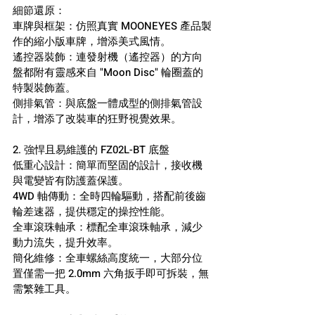
細節還原：
車牌與框架：仿照真實 MOONEYES 產品製
作的縮小版車牌，增添美式風情。
遙控器裝飾：連發射機（遙控器）的方向
盤都附有靈感來自 "Moon Disc" 輪圈蓋的
特製裝飾蓋。
側排氣管：與底盤一體成型的側排氣管設
計，增添了改裝車的狂野視覺效果。
2. 強悍且易維護的 FZ02L-BT 底盤
低重心設計：簡單而堅固的設計，接收機
與電變皆有防護蓋保護。
4WD 軸傳動：全時四輪驅動，搭配前後齒
輪差速器，提供穩定的操控性能。
全車滾珠軸承：標配全車滾珠軸承，減少
動力流失，提升效率。
簡化維修：全車螺絲高度統一，大部分位
置僅需一把 2.0mm 六角扳手即可拆裝，無
需繁雜工具。