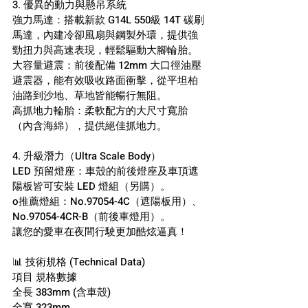
3. 優異的動力與懸吊系統
強力馬達：搭載新款 G14L 550級 14T 碳刷
馬達，內建冷卻風扇與鋼製外環，提供強
勁扭力與高速表現，輕鬆驅動大腳輪胎。
大容量避震：前後配備 12mm 大口徑油壓
避震器，能有效吸收路面衝擊，從平坦柏
油路到沙地、草地皆能暢行無阻。
高抓地力輪胎：柔軟配方的大尺寸寬胎
（內含海綿），提供絕佳抓地力。
4. 升級潛力（Ultra Scale Body）
LED 預留燈座：車殼的前後燈座及車頂遮
陽板皆可安裝 LED 燈組（另購）。
o推薦燈組：No.97054-4C（遮陽板用）、
No.97054-4CR-B（前後車燈用）。
讓您的愛車在夜間行駛更加酷炫逼真！
📊 技術規格 (Technical Data)
項目 規格數據
全長 383mm (含車殼)
全寬 323mm