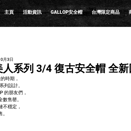
主頁
活動資訊
GALLOP安全帽
台灣限定商品
10月3日
 美人系列 3/4 復古安全帽 全
峻的時期，
人系列設計。
OP 的朋友們，
全數售罄。
鏈不穩定，
售。