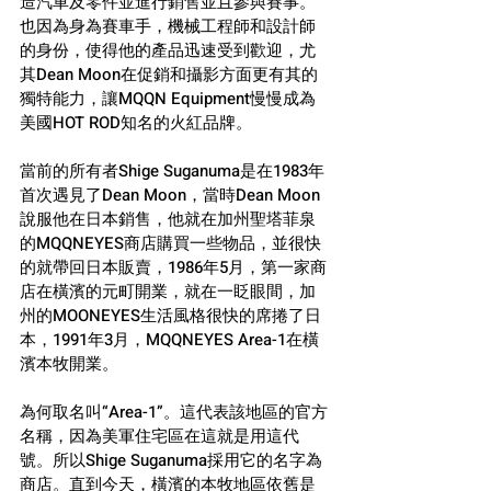
造汽車及零件並進行銷售並且參與賽事。
也因為身為賽車手，機械工程師和設計師
的身份，使得他的產品迅速受到歡迎，尤
其Dean Moon在促銷和攝影方面更有其的
獨特能力，讓MQQN Equipment慢慢成為
美國HOT ROD知名的火紅品牌。
當前的所有者Shige Suganuma是在1983年
首次遇見了Dean Moon，當時Dean Moon
說服他在日本銷售，他就在加州聖塔菲泉
的MQQNEYES商店購買一些物品，並很快
的就帶回日本販賣，1986年5月，第一家商
店在橫濱的元町開業，就在一眨眼間，加
州的MOONEYES生活風格很快的席捲了日
本，1991年3月，MQQNEYES Area-1在橫
濱本牧開業。
為何取名叫“Area-1”。這代表該地區的官方
名稱，因為美軍住宅區在這就是用這代
號。所以Shige Suganuma採用它的名字為
商店。直到今天，橫濱的本牧地區依舊是