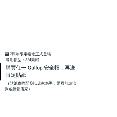
🎰 7周年限定帽盒正式登場
 適用帽型：3/4素帽
購買任一 Gallop 安全帽，再送 
限定貼紙
 （貼紙實際配發以店家為準，購買前請洽
詢各經銷店家）