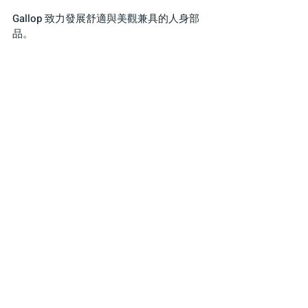
Gallop 致力發展舒適與美觀兼具的人身部
品。
也將美式文化強力注入其開發的產品設計
中，進而創造全
新的事物。
我們期望Gallop能夠姿意創作且純粹無所限
制發展下去。
讓你所擁有的Gallop也能成為你心目中的經
典。
新品牌、老經驗、讓我們陪著你一起馳
騁。
最新文章
查看全部