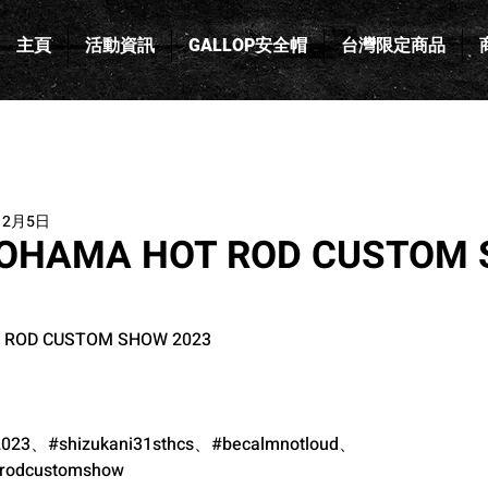
主頁
活動資訊
GALLOP安全帽
台灣限定商品
12月5日
KOHAMA HOT ROD CUSTOM
 ROD CUSTOM SHOW 2023
2023
、
#shizukani31sthcs
、
#becalmnotloud
、
trodcustomshow