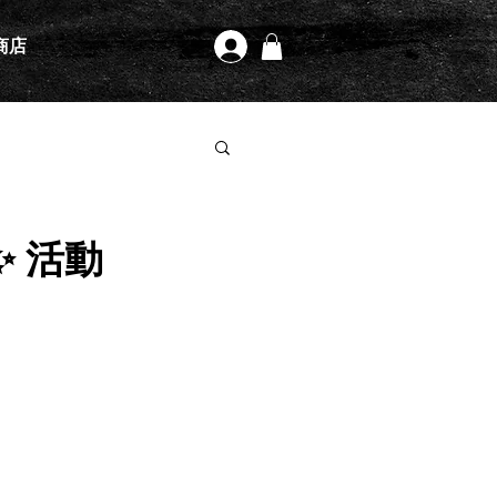
商店
登入
w✨ 活動