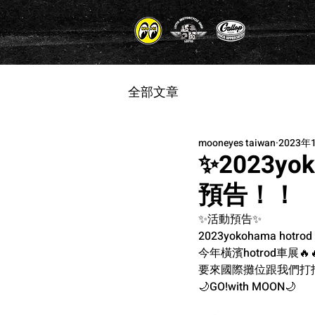
全部文章
mooneyes taiwan
2023年
✨2023yok
預告！！
✨活動預告✨
2023yokohama hotrod
今年橫濱hotrod車展🔥
要來國際攤位跟我們打
🌙GO!with MOON🌙