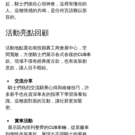
起，騎士們彼此心領神會，這裡有懂你的
人。這種情感的共鳴，是任何言語難以形
容的。
活動亮點回顧
活動地點選在南投縣農工商會展中心，空
間寬敞，方便騎士們展示各式各樣的CUB車
款。現場不僅有經典復古款，也有改裝創
意款，讓人目不暇給。
交流分享
  騎士們熱烈交流騎乘心得與維修技巧，許
多新手也在資深車友的指導下學習保養知
識。這種面對面的互動，讓社群更加緊
密。
賞車活動
  展示區內排列整齊的CUB車輛，從原廠車
到個性改裝車款，展現出不同騎士的風格