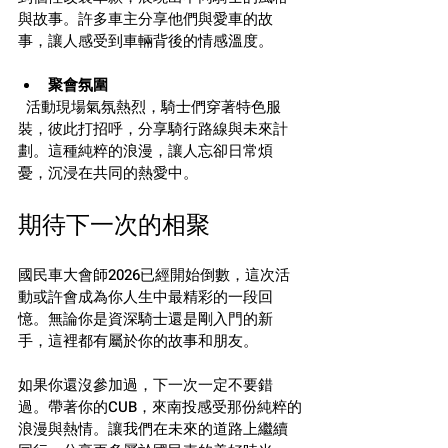
與故事。許多車主分享他們與愛車的故
事，讓人感受到車輛背後的情感溫度。
聚會氛圍
  活動現場氣氛熱烈，騎士們穿著特色服
裝，彼此打招呼，分享騎行路線與未來計
劃。這種純粹的浪漫，讓人忘卻日常煩
憂，沉浸在共同的熱愛中。
期待下一次的相聚
國民車大會師2026已經開始倒數，這次活
動或許會成為你人生中最精彩的一段回
憶。無論你是資深騎士還是剛入門的新
手，這裡都有屬於你的故事和朋友。
如果你還沒參加過，下一次一定不要錯
過。帶著你的CUB，來南投感受那份純粹的
浪漫與熱情。讓我們在未來的道路上繼續