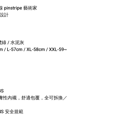
nstripe 藝術家
先生設計
欖綠 / 水泥灰
/ L-57cm / XL-58cm / XXL-59~
S
膚性內襯，舒適包覆，全可拆換／
S 安全規範