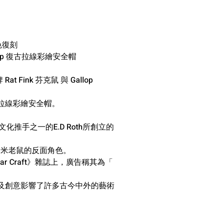
銀色復刻
Gallop 復古拉線彩繪安全帽
at Fink 芬克鼠 與 Gallop
拉線彩繪安全帽。
Rod文化推手之一的E.D Roth所創立的
k 設定為米老鼠的反面角色。
Car Craft》雜誌上，廣告稱其為「
的天份及創意影響了許多古今中外的藝術
。