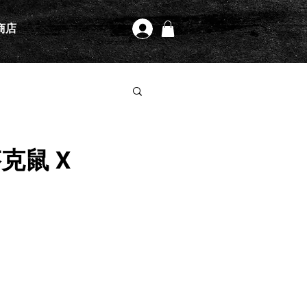
商店
登入
芬克鼠 X