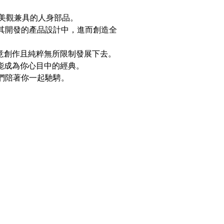
適與美觀兼具的人身部品。
其開發的產品設計中，進而創造全
夠姿意創作且純粹無所限制發展下去。
p也能成為你心目中的經典。
們陪著你一起馳騁。