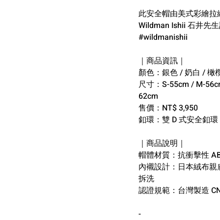
此安全帽由美式彩繪拉線 pi
Wildman Ishii 石井
#wildmanishii
｜商品資訊｜
顏色：銀色 / 奶白 / 橄
尺寸：S-55cm / M-56cm 
62cm
售價：NT$ 3,950
釦環：雙 D 式安全釦環
｜商品說明｜
帽體材質：抗衝擊性 AB
內襯設計：日本絨布親
拆洗
認證規範：台灣製造 CN
-