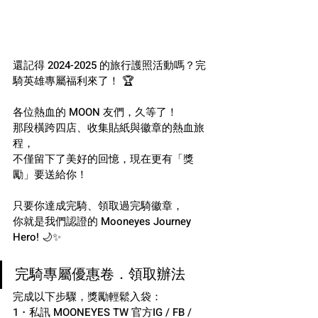
還記得 2024-2025 的旅行護照活動嗎？完
騎英雄專屬福利來了！ 🏆
各位熱血的 MOON 友們，久等了！
那段橫跨四店、收集貼紙與徽章的熱血旅
程，
不僅留下了美好的回憶，現在更有「獎
勵」要送給你！
只要你達成完騎、領取過完騎徽章，
你就是我們認證的 Mooneyes Journey 
Hero! 🌙✨
完騎專屬優惠卷．領取辦法
完成以下步驟，獎勵輕鬆入袋：
1・私訊 MOONEYES TW 官方IG / FB / 