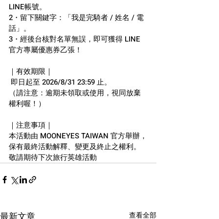
LINE帳號。
2・留下關鍵字：「我是完騎者 / 姓名 / 電
話」。
3・經後台核對名單無誤，即可獲得 LINE 
官方專屬優惠券乙張！
｜有效期限｜
 即日起至 2026/8/31 23:59 止。
（請注意：逾期未領取或使用，視同放棄
權利喔！）
｜注意事項｜
本活動由 MOONEYES TAIWAN 官方舉辦，
保有最終活動解釋、變更及終止之權利。
敬請期待下次旅行英雄活動
最新文章
查看全部