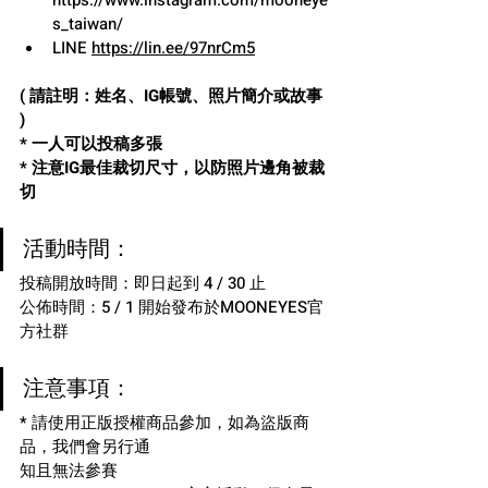
https://www.instagram.com/mooneye
s_taiwan/
LINE 
https://lin.ee/97nrCm5
( 請註明：姓名、IG帳號、照片簡介或故事 
)
* 一人可以投稿多張
* 注意IG最佳裁切尺寸，以防照片邊角被裁
切
活動時間：
投稿開放時間：即日起到 4 / 30 止
公佈時間：5 / 1 開始發布於MOONEYES官
方社群
注意事項：
* 請使用正版授權商品參加，如為盜版商
品，我們會另行通
知且無法參賽