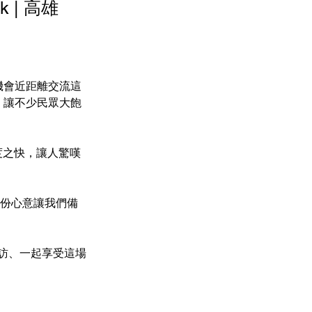
k | 高雄
們有機會近距離交流這
作品，讓不少民眾大飽
速度之快，讓人驚嘆
這份心意讓我們備
到訪、一起享受這場