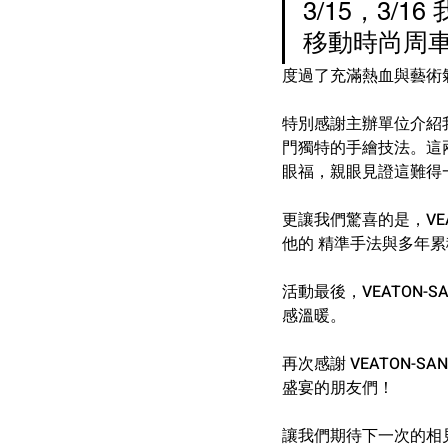
3/15，3/16 
移動時尚周
度過了充滿熱血與藝術
特別感謝主辦單位介紹我們認
門獨特的手繪技法。這兩天，
眼福，親眼見證這難得
更讓我們驚喜的是，VE
他的 精準手法與多年
活動最後，VEATON
感溫暖。
再次感謝 VEATON
盛宴的朋友們！
讓我們期待下一次的相