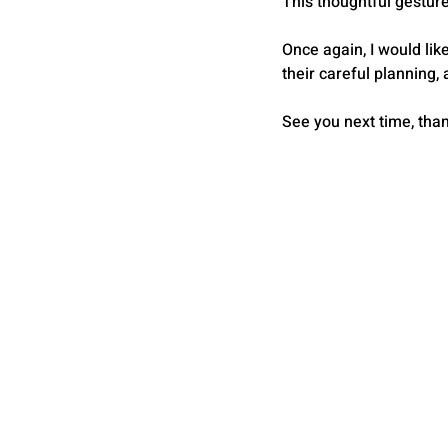
This thoughtful gestur
Once again, I would lik
their careful planning,
See you next time, tha