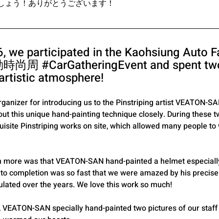
しょう！ありがとうございます！
 we participated in the Kaohsiung Auto F
移動時尚周 
#CarGatheringEvent
 and spent two
artistic atmosphere!
rganizer for introducing us to the Pinstriping artist VEATON-S
bout this unique hand-painting technique closely. During these
site Pinstriping works on site, which allowed many people to w
n more was that VEATON-SAN hand-painted a helmet especially
to completion was so fast that we were amazed by his precise
lated over the years. We love this work so much!
, VEATON-SAN specially hand-painted two pictures of our staff 