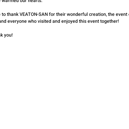
e warmed our hearts.
e to thank VEATON-SAN for their wonderful creation, the event 
 and everyone who visited and enjoyed this event together!
nk you!