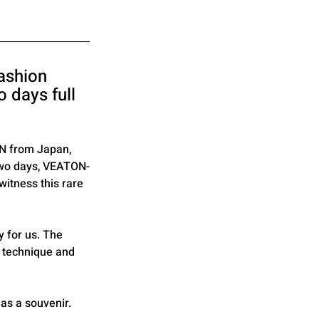
ashion 
 days full 
AN from Japan, 
 two days, VEATON-
itness this rare 
 for us. The 
 technique and 
as a souvenir. 