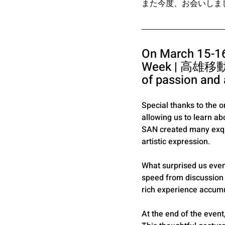
また今度、お会いしま
On March 15-16,
Week | 高雄
of passion and 
Special thanks to the o
allowing us to learn a
SAN created many exqui
artistic expression.
What surprised us eve
speed from discussion 
rich experience accumu
At the end of the event