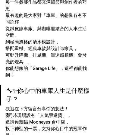
每一件參賽作品都充滿細節與創作者的巧
思，
最有趣的是大家對「車庫」的想像各有不
同詮釋——
從鐵皮修車廠、與咖啡廳結合的人車生活
空間、
到極簡風格的清水模設計，
搭配重機、經典車款與設計師家具，
可動升降機、排風機、測速照相機、會發
亮的燈具……
你能想像的「Garage Life」，這裡都能找
到！
🔧✨你心中的車庫人生是什麼樣
子？
歡迎在下方留言分享你的想法！
🎖同時現場設有「人氣票選獎」，
邀請你親臨 Mooneyes 台中店，
投下神聖的一票，支持你心目中的冠軍作