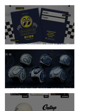
來場MOONEYES旅行吧！旅行護照活動《Mooneyes
Journey Hero 2026~2027》
🐍當日本傳奇遇上美式經典，最硬派的藝術品誕生！
🐍