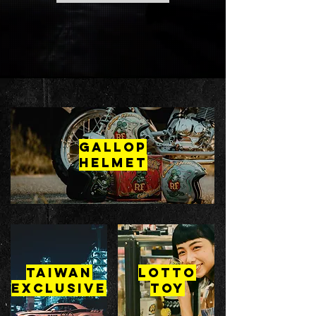
GALLOP
HELMET
Taiwan
LOTTO
Exclusive
TOY